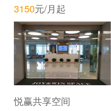
3150
元/月起
站
悦赢共享空间