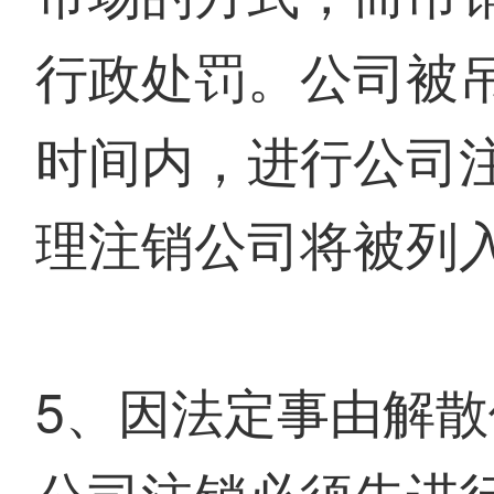
行政处罚。公司被
时间内，进行公司
理注销公司将被列入
5、因法定事由解
公司注销必须先进