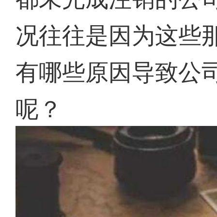
况往往是因为这些
有哪些原因导致公
呢？