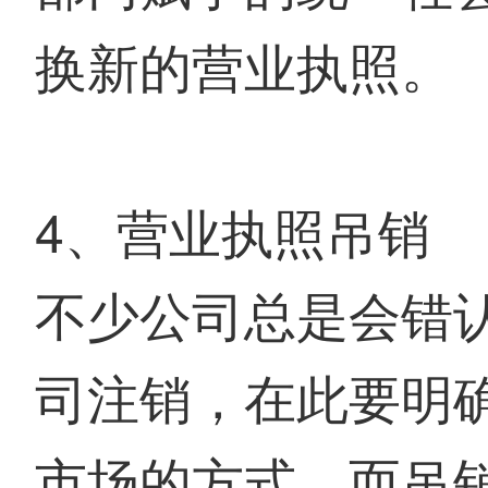
换新的营业执照。
4、营业执照吊销
不少公司总是会错
司注销，在此要明
市场的方式，而吊