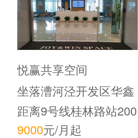
悦赢共享空间
坐落漕河泾开发区华鑫
中心
距离9号线桂林路站200
9000
元/月起
米。距离12号线桂林公