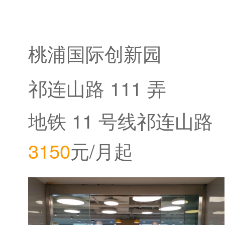
桃浦国际创新园
祁连山路 111 弄
地铁 11 号线祁连山路
3150
元/月起
站