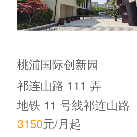
桃浦国际创新园
祁连山路 111 弄
地铁 11 号线祁连山路
3150
元/月起
站