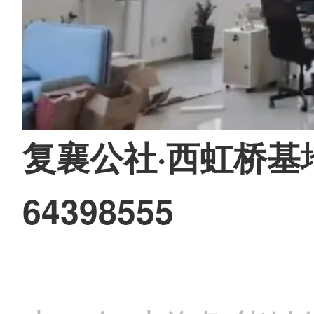
复襄公社·西虹桥基地
64398555