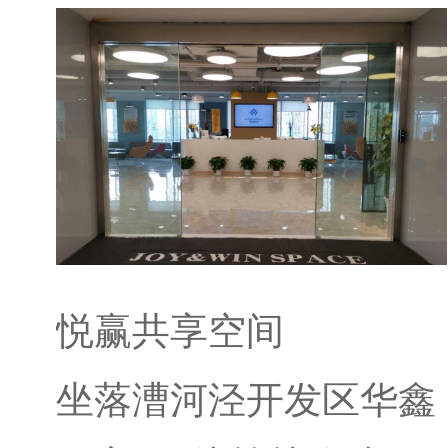
悦赢共享空间
坐落漕河泾开发区华鑫