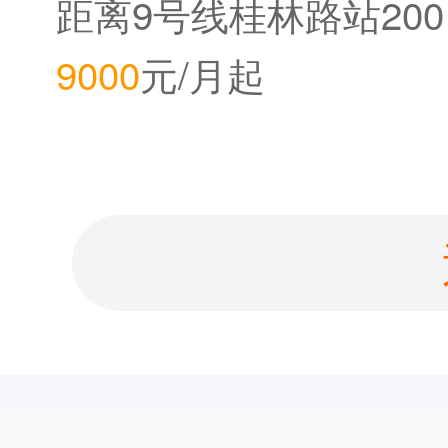
中心
距离9号线桂林路站200
9000
元/月起
米。距离12号线桂林公
园站800米。距离2020
年底即将开通的15号线
桂林路站150米。