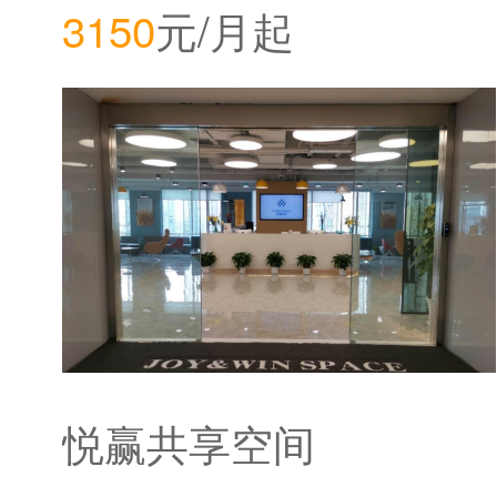
3150
元/月起
站
悦赢共享空间