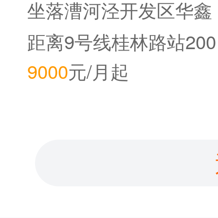
坐落漕河泾开发区华鑫
中心
距离9号线桂林路站200
9000
元/月起
米。距离12号线桂林公
园站800米。距离2020
年底即将开通的15号线
桂林路站150米。