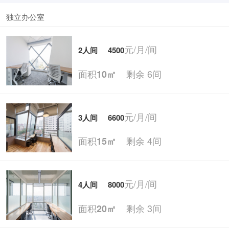
独立办公室
元/月/间
2人间
4500
面积
剩余 6间
10㎡
元/月/间
3人间
6600
面积
剩余 4间
15㎡
元/月/间
4人间
8000
面积
剩余 3间
20㎡