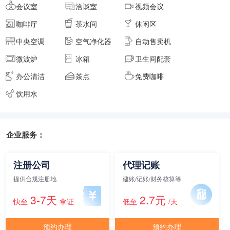
会议室
洽谈室
视频会议
面积
剩余 4间
50㎡
咖啡厅
茶水间
休闲区
中央空调
空气净化器
自动售卖机
微波炉
冰箱
卫生间配套
元/月/间
15人间
32250
办公清洁
茶点
免费咖啡
面积
剩余 2间
60㎡
饮用水
元/月/间
20人间
43000
企业服务：
面积
剩余 2间
70㎡
注册公司
代理记账
提供合规注册地
建账/记账/财务核算等
3-7天
2.7元
快至
拿证
低至
/天
预约办理
预约办理