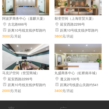
阿波罗商务中心（嘉麒大厦）
裂变空间（上海世贸大厦）
古北路666号
延安西路2299号
距离10号线支线伊犁路约
距离10号线支线伊犁路约
739米
264米
3000
元/月起
3800
元/月起
马克沪空间（世贸商城）
丸盛商务中心（虹桥南丰城）
延安西路2299号
遵义路100号
距离10号线支线伊犁路约
距离2号线娄山关路约541
264米
米
2000
元/月起
3400
元/月起