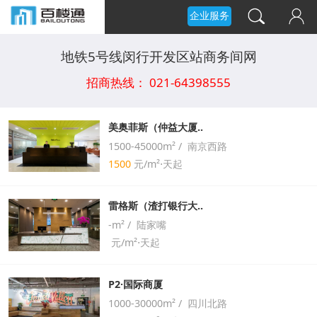
企业服务
地铁5号线闵行开发区站商务间网
招商热线： 021-64398555
美奥菲斯（仲益大厦..
1500-45000m² / 南京西路
1500
元/m²⋅天起
雷格斯（渣打银行大..
-m² / 陆家嘴
元/m²⋅天起
P2·国际商厦
1000-30000m² / 四川北路