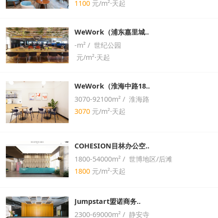
1100
元/m²⋅天起
WeWork（浦东嘉里城..
-m² / 世纪公园
元/m²⋅天起
WeWork（淮海中路18..
3070-92100m² / 淮海路
3070
元/m²⋅天起
COHESION目林办公空..
1800-54000m² / 世博地区/后滩
1800
元/m²⋅天起
Jumpstart盟诺商务..
2300-69000m² / 静安寺