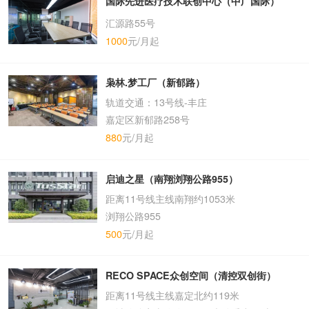
国际先进医疗技术联创中心（中广国际）
汇源路55号
1000
元/月起
枭林.梦工厂（新郁路）
轨道交通：13号线-丰庄
嘉定区新郁路258号
880
元/月起
启迪之星（南翔浏翔公路955）
距离11号线主线南翔约1053米
浏翔公路955
500
元/月起
RECO SPACE众创空间（清控双创街）
距离11号线主线嘉定北约119米