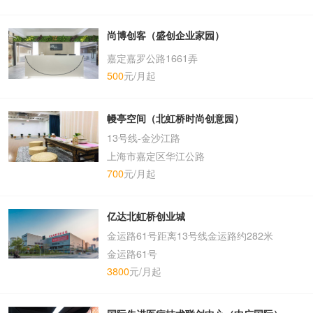
尚博创客（盛创企业家园）
嘉定嘉罗公路1661弄
500
元/月起
幔亭空间（北虹桥时尚创意园）
13号线-金沙江路
上海市嘉定区华江公路
700
元/月起
亿达北虹桥创业城
金运路61号距离13号线金运路约282米
金运路61号
3800
元/月起