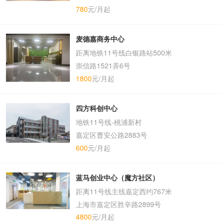
780
元/月起
麦德嘉商务中心
距离地铁11号线白银路站500米
崇信路1521弄6号
1800
元/月起
四方科创中心
地铁11号线-桃浦新村
嘉定区曹安公路2883号
600
元/月起
蓝马创业中心（魔方社区）
距离11号线主线嘉定西约767米
上海市嘉定区胜辛路2899号
4800
元/月起