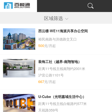
区域筛选
西云楼·WE11海派共享办公空间
裕民南路与洪德路交叉口
500
元/月起
装饰工社（越界-南翔智地）
距离11号线主线南翔约2001米
沪宜公路1101号
667
元/月起
U-Cube（光明嘉域生活中心）
距离11号线主线白银路约577米
天祝路359号