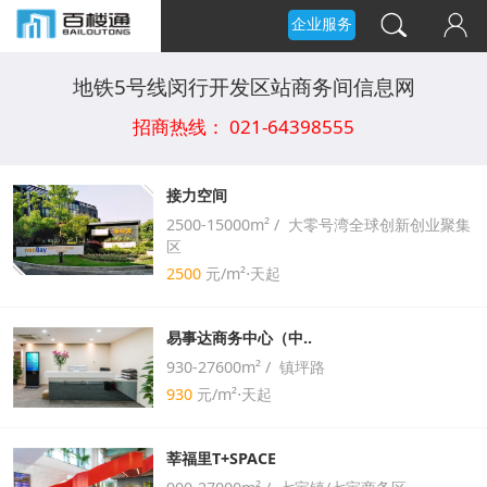
企业服务
地铁5号线闵行开发区站商务间信息网
招商热线： 021-64398555
接力空间
2500-15000m² / 大零号湾全球创新创业聚集
区
2500
元/m²⋅天起
易事达商务中心（中..
930-27600m² / 镇坪路
930
元/m²⋅天起
莘福里T+SPACE