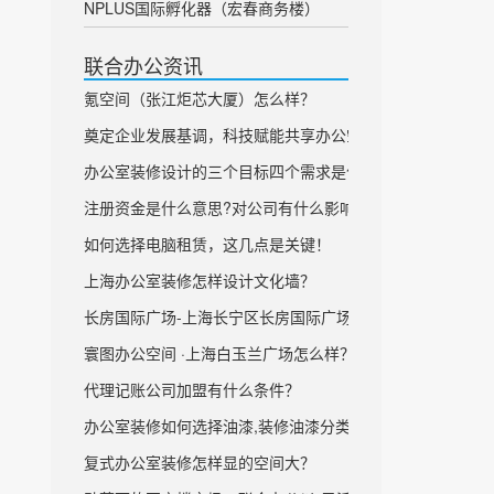
NPLUS国际孵化器（宏春商务楼）
联合办公资讯
氪空间（张江炬芯大厦）怎么样？
奠定企业发展基调，科技赋能共享办公空间发展
办公室装修设计的三个目标四个需求是什么？
注册资金是什么意思?对公司有什么影响?
如何选择电脑租赁，这几点是关键！
上海办公室装修怎样设计文化墙？
长房国际广场-上海长宁区长房国际广场介绍
寰图办公空间 ·上海白玉兰广场怎么样？
代理记账公司加盟有什么条件？
办公室装修如何选择油漆,装修油漆分类都有哪些？
复式办公室装修怎样显的空间大？