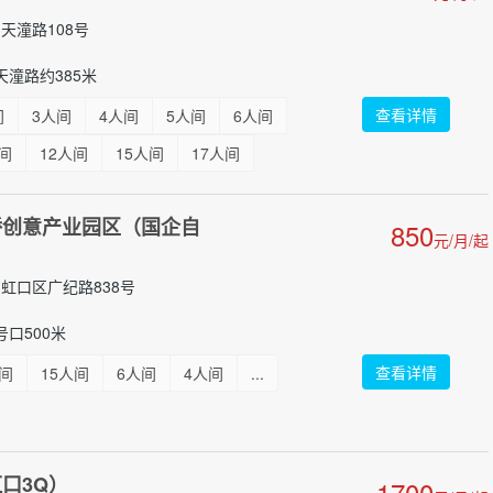
 天潼路108号
天潼路约385米
查看详情
间
3人间
4人间
5人间
6人间
间
12人间
15人间
17人间
人间
30人间
...
桥创意产业园区（国企自
850
元/月/起
 虹口区广纪路838号
号口500米
查看详情
人间
15人间
6人间
4人间
...
口3Q）
1700