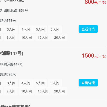
800
元/月/起
路 四川北路1851号
路约378米
查看详情
间
3人间
4人间
5人间
6人间
间
9人间
10人间
15人间
20人间
树浦路147号)
1500
元/月/起
 杨树浦路147号
路约398米
查看详情
间
3人间
4人间
5人间
6人间
间
9人间
10人间
15人间
20人间