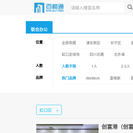
联合办公
位置
全部商圈
浦东新区
长宁区
虹口足球场
四川北路
北外滩
人数
人数不限
1人
2-3人
品牌
热门品牌
WeWork
雷格斯
虹口区
×
创富港（创