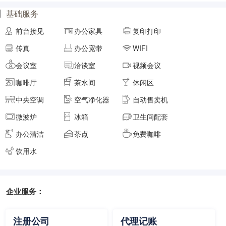
基础服务
面积
剩余 4间
45㎡
前台接见
办公家具
复印打印
传真
办公宽带
WIFI
元/月/间
10人间
22650
会议室
洽谈室
视频会议
咖啡厅
茶水间
休闲区
面积
剩余 6间
48㎡
中央空调
空气净化器
自动售卖机
微波炉
冰箱
卫生间配套
元/月/间
12人间
27180
办公清洁
茶点
免费咖啡
面积
剩余 4间
50㎡
饮用水
企业服务：
元/月/间
15人间
33975
面积
剩余 3间
55㎡
注册公司
代理记账