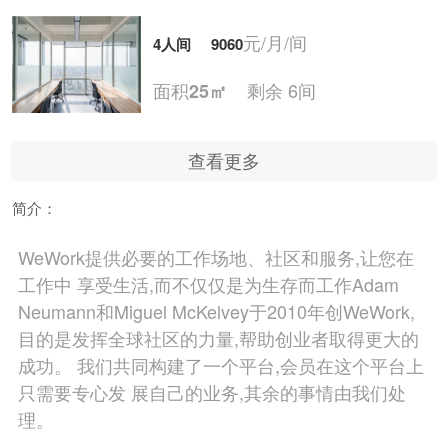
元/月/间
4人间
9060
面积
剩余 6间
25㎡
查看更多
元/月/间
5人间
11325
简介：
面积
剩余 4间
30㎡
WeWork提供必要的工作场地、社区和服务,让您在
工作中 享受生活,而不仅仅是为生存而工作Adam
元/月/间
6人间
13590
Neumann和Miguel McKelvey于2010年创WeWork,
目的是发挥全球社区的力量,帮助创业者取得更大的
面积
剩余 5间
40㎡
成功。 我们共同构建了一个平台,会员在这个平台上
只需要专心发 展自己的业务,其余的事情由我们处
理。
元/月/间
8人间
18120