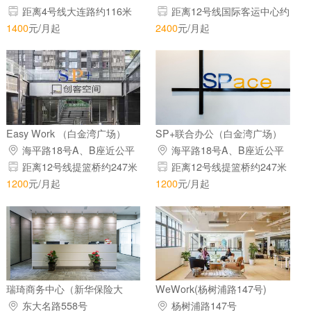
距离4号线大连路约116米
距离12号线国际客运中心约
218米
1400
元/月起
2400
元/月起
Easy Work （白金湾广场）
SP+联合办公（白金湾广场）
海平路18号A、B座近公平
海平路18号A、B座近公平
路
路
距离12号线提篮桥约247米
距离12号线提篮桥约247米
1200
元/月起
1200
元/月起
瑞琦商务中心（新华保险大
WeWork(杨树浦路147号)
厦）
东大名路558号
杨树浦路147号