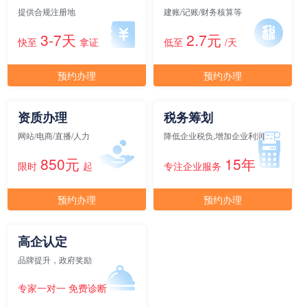
提供合规注册地
建账/记账/财务核算等
3-7天
2.7元
快至
拿证
低至
/天
元/月/间
17人间
38505
预约办理
预约办理
面积
剩余 4间
60㎡
资质办理
税务筹划
元/月/间
18人间
40608
网站/电商/直播/人力
降低企业税负,增加企业利润
850元
15年
限时
起
专注企业服务
面积
剩余 2间
65㎡
预约办理
预约办理
元/月/间
20人间
45120
高企认定
面积
剩余 1间
70㎡
品牌提升，政府奖励
专家一对一 免费诊断