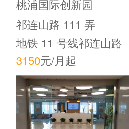
桃浦国际创新园
祁连山路 111 弄
地铁 11 号线祁连山路
3150
元/月起
站