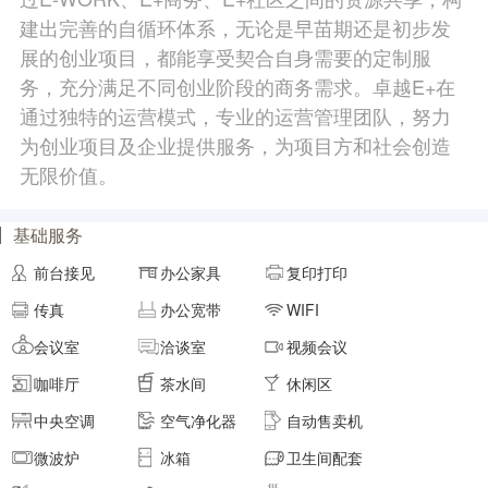
建出完善的自循环体系，无论是早苗期还是初步发
面积
剩余 4间
35㎡
展的创业项目，都能享受契合自身需要的定制服
务，充分满足不同创业阶段的商务需求。卓越E+在
通过独特的运营模式，专业的运营管理团队，努力
元/月/间
8人间
8000
为创业项目及企业提供服务，为项目方和社会创造
无限价值。
面积
剩余 3间
40㎡
基础服务
元/月/间
前台接见
办公家具
复印打印
9人间
9000
传真
办公宽带
WIFI
面积
剩余 2间
45㎡
会议室
洽谈室
视频会议
咖啡厅
茶水间
休闲区
元/月/间
10人间
10000
中央空调
空气净化器
自动售卖机
微波炉
冰箱
卫生间配套
面积
剩余 1间
50㎡