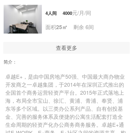
元/月/间
4人间
4000
面积
剩余 6间
25㎡
查看更多
元/月/间
5人间
5000
简介：
面积
剩余 5间
30㎡
卓越E+，是由中国房地产50强、中国最大商办物业
开发商之一卓越集团，于2014年在深圳正式推出的
元/月/间
6人间
6000
全国首个商务运营轻资产平台。2015年正式落地上
海，布局全市宝山、徐汇、黄浦、青浦、奉贤、浦
面积
剩余 5间
30㎡
东等多个区域。以三类办公系列产品、自有创投基
金、完善的服务体系及便捷的公寓生活配套打造全
生命周期的轻资产化办公商务商务服务。卓越E+通
元/月/间
7人间
7000
过E-WORK、E+商务、E+社区之间的资源共享，构