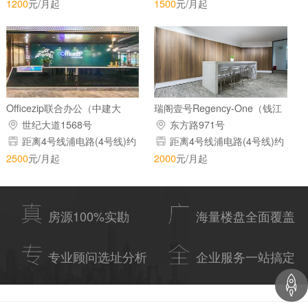
243米
1200
元/月起
1500
元/月起
Officezip联合办公（中建大
瑞阁壹号Regency-One（钱江
厦）
大厦）
世纪大道1568号
东方路971号
距离4号线浦电路(4号线)约
距离4号线浦电路(4号线)约
170米
193米
2500
元/月起
2000
元/月起
房源100%实勘
海量楼盘全面覆盖
专业顾问选址分析
企业服务一站搞定