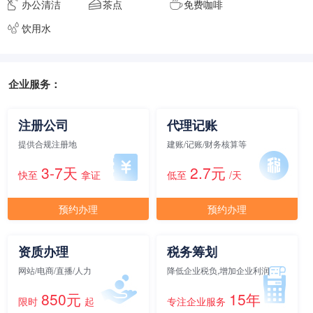
办公清洁
茶点
免费咖啡
饮用水
元/月/间
15人间
15000
面积
剩余 2间
55㎡
企业服务：
注册公司
代理记账
元/月/间
20人间
20000
提供合规注册地
建账/记账/财务核算等
3-7天
2.7元
面积
剩余 1间
60㎡
快至
拿证
低至
/天
预约办理
预约办理
元/月/间
25人间
25000
资质办理
税务筹划
面积
剩余 2间
65㎡
网站/电商/直播/人力
降低企业税负,增加企业利润
850元
15年
限时
起
专注企业服务