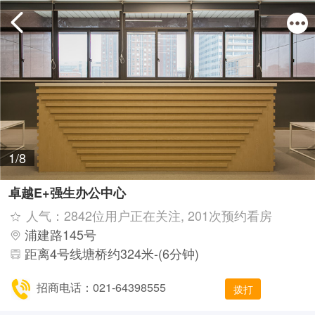
1/8
卓越E+强生办公中心
人气：2842位用户正在关注, 201次预约看房
浦建路145号
距离4号线塘桥约324米-(6分钟)
招商电话：021-64398555
拨打