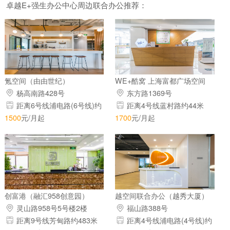
卓越E+强生办公中心周边联合办公推荐：
氪空间（由由世纪）
WE+酷窝 上海富都广场空间
杨高南路428号
东方路1369号
距离6号线浦电路(6号线)约
距离4号线蓝村路约44米
578米
1500
元/月起
1700
元/月起
创富港（融汇958创意园）
越空间联合办公（越秀大厦）
灵山路958号5号楼2楼
福山路388号
距离9号线芳甸路约483米
距离4号线浦电路(4号线)约