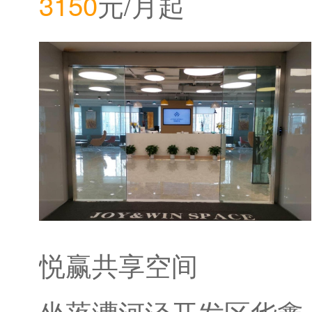
3150
元/月起
站
悦赢共享空间
坐落漕河泾开发区华鑫