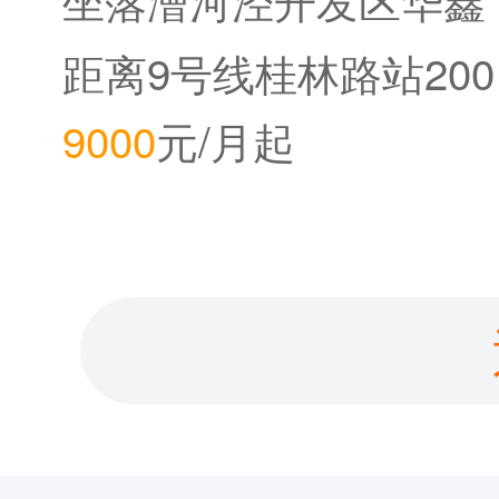
中心
距离9号线桂林路站200
9000
元/月起
米。距离12号线桂林公
园站800米。距离2020
年底即将开通的15号线
桂林路站150米。