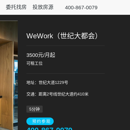
委托找房
投放房源
400-867-0079
WeWork（世纪大都会）
3500元/月起
可租工位
地址：世纪大道1229号
交通：距离2号线世纪大道约410米
5分钟
预约参观