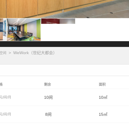
>
WeWork（世纪大都会）
空间
格
剩余
面积
10间
10㎡
元/间/月
8间
15㎡
元/间/月