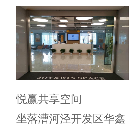
悦赢共享空间
坐落漕河泾开发区华鑫