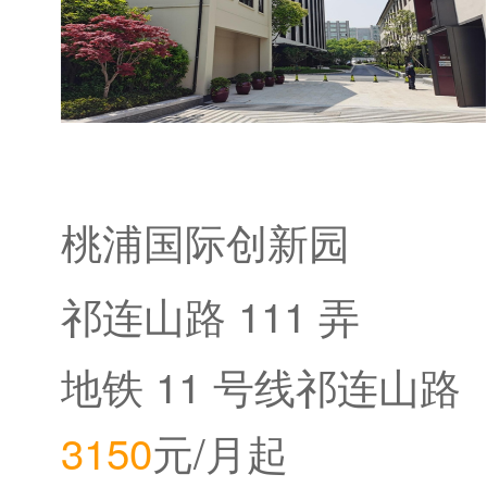
桃浦国际创新园
祁连山路 111 弄
地铁 11 号线祁连山路
3150
元/月起
站