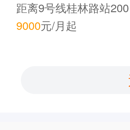
中心
距离9号线桂林路站200
9000
元/月起
米。距离12号线桂林公
园站800米。距离2020
年底即将开通的15号线
桂林路站150米。