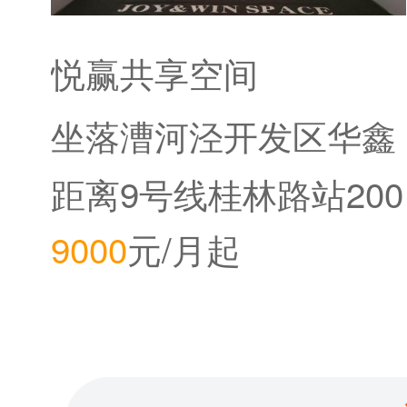
悦赢共享空间
坐落漕河泾开发区华鑫
中心
距离9号线桂林路站200
9000
元/月起
米。距离12号线桂林公
园站800米。距离2020
年底即将开通的15号线