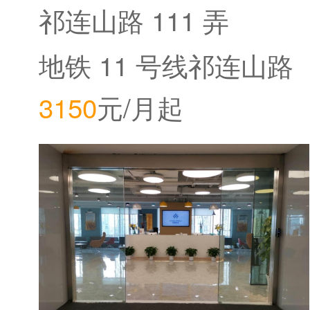
祁连山路 111 弄
地铁 11 号线祁连山路
3150
元/月起
站