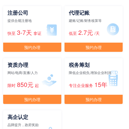
注册公司
代理记账
元/月/间
11人间
66000
提供合规注册地
建账/记账/财务核算等
3-7天
2.7元
面积
剩余 3间
60㎡
快至
拿证
低至
/天
预约办理
预约办理
元/月/间
12人间
72000
资质办理
税务筹划
面积
剩余 2间
65㎡
网站/电商/直播/人力
降低企业税负,增加企业利润
850元
15年
限时
起
专注企业服务
元/月/间
13人间
78000
预约办理
预约办理
面积
剩余 1间
70㎡
高企认定
品牌提升，政府奖励