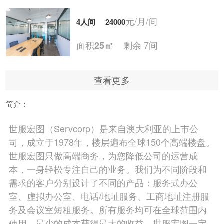
元/月/间
4人间
24000
面积
剩余 7间
25㎡
查看更多
元/月/间
5人间
30000
简介：
面积
剩余 5间
30㎡
世服宏图（Servcorp）是来自澳大利亚的上市公
司，成立于1978年，楼层遍布全球150个高端楼盘。
元/月/间
6人间
36000
世服宏图只做高端商务，为您降低公司的运营成
本，一身轻松专注自己的业务。我们为不同阶段和
面积
剩余 6间
35㎡
需求的客户分别设计了不同的产品：服务式办公
室、虚拟办公室、电话/地址服务、工商地址注册服
务及会议室短租服务。所有服务均可在全球范围内
元/月/间
7人间
42000
使用。最少的成本获得最大的收益，世服宏图一定