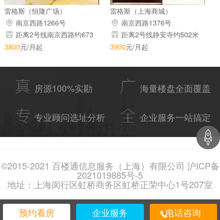
雷格斯（恒隆广场）
雷格斯（上海商城）
南京西路1266号
南京西路1376号
距离2号线南京西路约673
距离2号线静安寺约502米
米
3800
元/月起
3900
元/月起
房源100%实勘
海量楼盘全面覆盖
专业顾问选址分析
企业服务一站搞定
©2015-2021 百楼通信息服务（上海）有限公司 沪ICP备
2021019885号-5
地址：上海闵行区虹桥商务区虹桥正荣中心1号207室
预约看房
企业服务
电话咨询