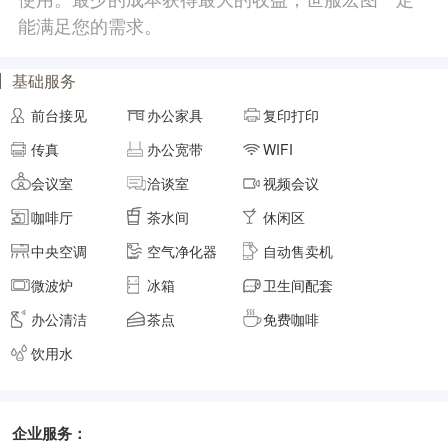
能满足您的需求。
面积
剩余 4间
40㎡
基础服务
前台接见
办公家具
复印打印
元/月/间
8人间
48000
传真
办公宽带
WIFI
面积
剩余 3间
45㎡
会议室
洽谈室
视频会议
咖啡厅
茶水间
休闲区
元/月/间
中央空调
空气净化器
自动售卖机
9人间
54000
微波炉
冰箱
卫生间配套
面积
剩余 2间
50㎡
办公清洁
茶点
免费咖啡
饮用水
元/月/间
10人间
60000
面积
剩余 1间
55㎡
企业服务：