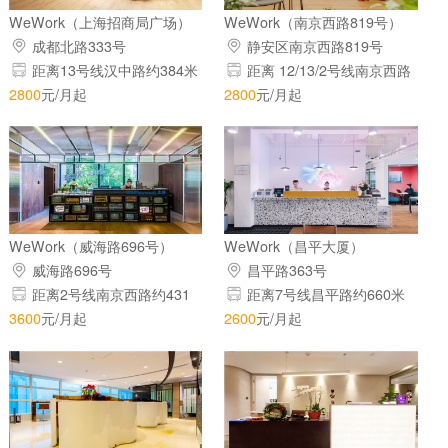
WeWork（上海招商局广场）
WeWork（南京西路819号）
成都北路333号
静安区南京西路819号
距离13号线汉中路约384米
距离 12/13/2号线南京西路
162米
2800
元/月起
2800
元/月起
WeWork（威海路696号）
WeWork（昌平大厦）
威海路696号
昌平路363号
距离2号线南京西路约431
距离7号线昌平路约660米
米
3600
元/月起
2600
元/月起