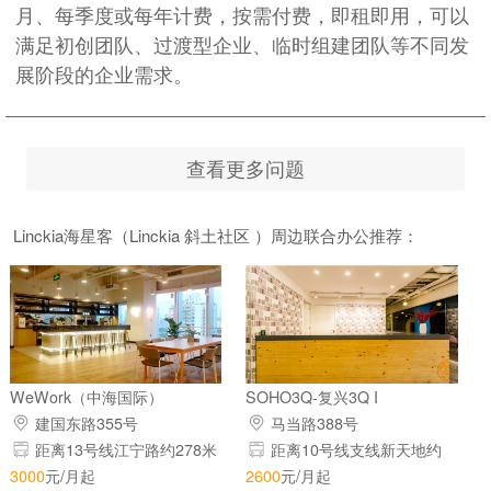
月、每季度或每年计费，按需付费，即租即用，可以
满足初创团队、过渡型企业、临时组建团队等不同发
展阶段的企业需求。
查看更多问题
Linckia海星客（Linckia 斜土社区 ）周边联合办公推荐：
WeWork（中海国际）
SOHO3Q-复兴3Q I
建国东路355号
马当路388号
距离13号线江宁路约278米
距离10号线支线新天地约
158米
3000
元/月起
2600
元/月起