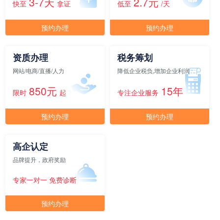
3-7天
2.7元
快至
拿证
低至
/天
预约办理
预约办理
元/月/间
11人间
8800
面积
剩余 2间
65㎡
资质办理
税务筹划
网站/电商/直播/人力
降低企业税负,增加企业利润
850元
15年
限时
起
专注企业服务
元/月/间
12人间
9600
预约办理
预约办理
面积
剩余 1间
70㎡
高企认定
元/月/间
品牌提升，政府奖励
13人间
10400
专家一对一 免费诊断
面积
剩余 1间
75㎡
预约办理