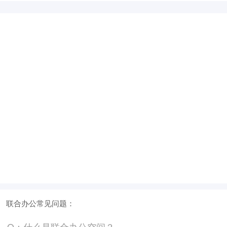
元/月/间
14人间
11200
面积
剩余 2间
80㎡
元/月/间
15人间
12000
面积
剩余 1间
85㎡
元/月/间
20人间
16000
面积
剩余 2间
90㎡
联合办公常见问题：
元/月/间
30人间
24000
Q：什么是联合办公空间？