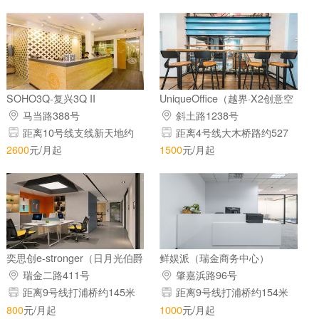
SOHO3Q-复兴3Q II
UniqueOffice（越界·X2创意空
间）
马当路388号
斜土路1238号
距离10号线支线新天地约
距离4号线大木桥路约527
158米
米
2600
元/月起
1500
元/月起
奕思创e-stronger（日月光伯爵
鲜娱派（瑞金商务中心）
居）
瑞金二路411号
肇嘉浜路96号
距离9号线打浦桥约145米
距离9号线打浦桥约154米
800
元/月起
1000
元/月起