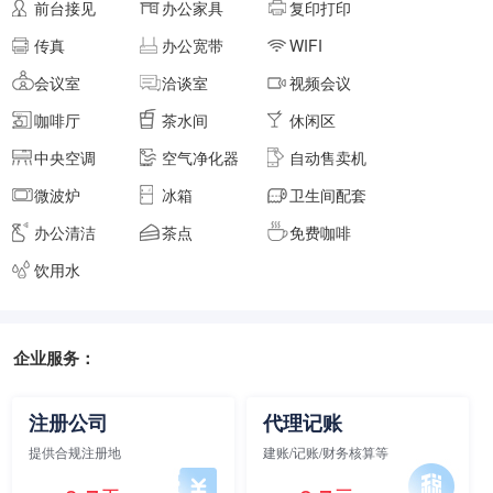
前台接见
办公家具
复印打印
面积
剩余 5间
45㎡
传真
办公宽带
WIFI
会议室
洽谈室
视频会议
咖啡厅
茶水间
休闲区
元/月/间
8人间
6400
中央空调
空气净化器
自动售卖机
面积
剩余 2间
50㎡
微波炉
冰箱
卫生间配套
办公清洁
茶点
免费咖啡
饮用水
元/月/间
9人间
7200
面积
剩余 1间
55㎡
企业服务：
元/月/间
注册公司
代理记账
10人间
8000
提供合规注册地
建账/记账/财务核算等
面积
剩余 1间
60㎡