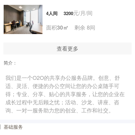
元/月/间
4人间
3200
面积
剩余 8间
30㎡
查看更多
元/月/间
5人间
4000
简介：
面积
剩余 7间
35㎡
我们是一个O2O的共享办公服务品牌。创意、舒
适、灵活、便捷的办公空间让您的办公桌随手可
元/月/间
6人间
4800
得；专业、分享、贴心的共享服务，让您的企业在
成长过程中无后顾之忧；活动、沙龙、讲座、咨
面积
剩余 6间
40㎡
询、一对一服务助力您的创业、工作和社交。
基础服务
元/月/间
7人间
5600