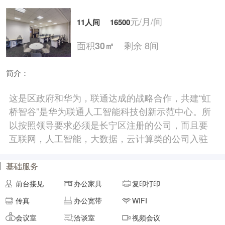
元/月/间
11人间
16500
面积
剩余 8间
30㎡
简介：
元/月/间
14人间
21000
这是区政府和华为，联通达成的战略合作，共建“虹
桥智谷”是华为联通人工智能科技创新示范中心。所
面积
剩余 5间
40㎡
以按照领导要求必须是长宁区注册的公司，而且要
互联网，人工智能，大数据，云计算类的公司入驻
元/月/间
15人间
22500
基础服务
面积
剩余 4间
50㎡
前台接见
办公家具
复印打印
传真
办公宽带
WIFI
会议室
洽谈室
视频会议
元/月/间
18人间
27000