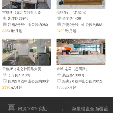
雷格斯（龙之梦雅仕大厦）
倍格生态（老船坞）
凯旋路369号
长宁路1436
距离2号线中山公园约280
距离2号线中山公园约582
米
米
2284
元/月起
2400
元/月起
雷格斯（龙之梦丽晶大厦）
米域 这里（愚园路）
长宁路1018号
愚园路1398号
距离2号线中山公园约86米
距离2号线中山公园约652
米
2390
元/月起
1800
元/月起
房源100%实勘
海量楼盘全面覆盖