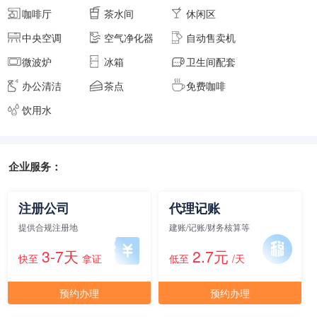
咖啡厅
茶水间
休闲区
面积
剩余 4间
60㎡
中央空调
空气净化器
自动售卖机
微波炉
冰箱
卫生间配套
元/月/间
办公清洁
茶点
免费咖啡
20人间
30000
饮用水
面积
剩余 3间
80㎡
企业服务：
元/月/间
23人间
34500
注册公司
代理记账
面积
剩余 2间
90㎡
提供合规注册地
建账/记账/财务核算等
3-7天
2.7元
快至
拿证
低至
/天
元/月/间
30人间
45000
预约办理
预约办理
面积
剩余 1间
130㎡