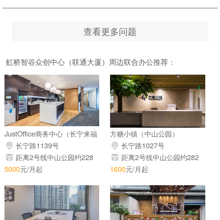
查看更多问题
虹桥智谷众创中心（联通大厦）周边联合办公推荐：
JustOffice商务中心（长宁来福
方糖小镇（中山公园）
士广场）
长宁路1139号
长宁路1027号
距离2号线中山公园约228
距离2号线中山公园约282
米
米
5000
元/月起
1600
元/月起