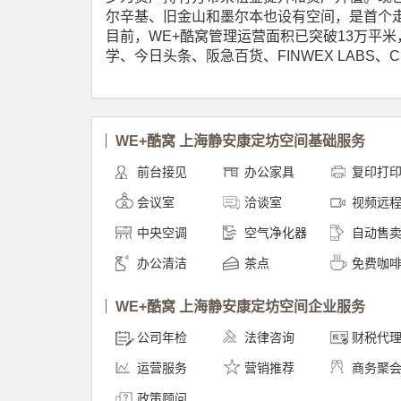
尔辛基、旧金山和墨尔本也设有空间，是首个走
目前，WE+酷窝管理运营面积已突破13万平米
学、今日头条、阪急百货、FINWEX LABS、
WE+酷窝 上海静安康定坊空间基础服务
前台接见
办公家具
复印打
会议室
洽谈室
视频远
中央空调
空气净化器
自动售
办公清洁
茶点
免费咖
WE+酷窝 上海静安康定坊空间企业服务
公司年检
法律咨询
财税代
运营服务
营销推荐
商务聚
政策顾问