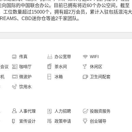
向国际的中国联合办公。目前已拥有将近60个办公空间，截至
，工位数量超过15000个，拥有超2万会员，累计入驻包括混沌
CREAMS、CBD迷你仓等逾2千家团队。
印
传真
办公宽带
WIFI
程会议
咖啡厅
茶水间
休闲区
卖机
微波炉
冰箱
卫生间配套
啡
饮用水
理
人事代理
人力招聘
投融资服务
会
宣传设计
政策申请
创业辅导