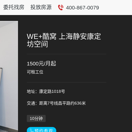
委托找房
投放房源
400-867-0079
WE+酷窝 上海静安康定
坊空间
1500元/月起
可租工位
地址：康定路1018号
交通：距离7号线昌平路约636米
10分钟
预约参观