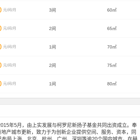
0
3间
60㎡
元/间/月
0
2间
65㎡
元/间/月
0
1间
70㎡
元/间/月
0
2间
75㎡
元/间/月
0
1间
80㎡
元/间/月
2015年5月，由上实发展与柯罗尼新扬子基金共同出资成立。奉
存量地产城市更新，致力于为创新企业提供空间、服务、资本，同
布局上海、北京、杭州、广州、深圳等逾20个国内城市，在赫