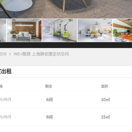
>
WE+酷窝 上海静安康定坊空间
空间
室出租
格
剩余
面积
6间
10㎡
元/间/月
8间
15㎡
元/间/月