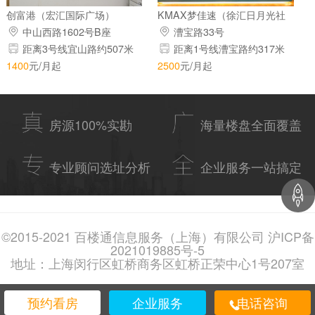
创富港（宏汇国际广场）
KMAX梦佳速（徐汇日月光社
区）
中山西路1602号B座
漕宝路33号
距离3号线宜山路约507米
距离1号线漕宝路约317米
1400
元/月起
2500
元/月起
房源100%实勘
海量楼盘全面覆盖
专业顾问选址分析
企业服务一站搞定
©2015-2021 百楼通信息服务（上海）有限公司 沪ICP备
2021019885号-5
地址：上海闵行区虹桥商务区虹桥正荣中心1号207室
预约看房
企业服务
电话咨询