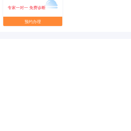
专家一对一 免费诊断
元/月/间
30人间
30000
预约办理
面积
剩余 2间
75㎡
元/月/间
40人间
40000
面积
剩余 1间
80㎡