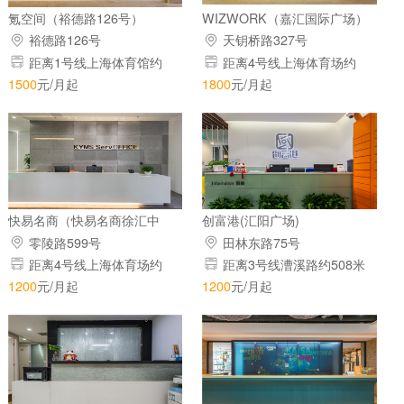
氪空间（裕德路126号）
WIZWORK（嘉汇国际广场）
裕德路126号
天钥桥路327号
距离1号线上海体育馆约
距离4号线上海体育场约
438米
280米
1500
元/月起
1800
元/月起
快易名商（快易名商徐汇中
创富港(汇阳广场)
心）
零陵路599号
田林东路75号
距离4号线上海体育场约
距离3号线漕溪路约508米
417米
1200
元/月起
1200
元/月起