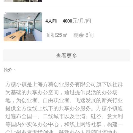
元/月/间
4人间
4000
面积
剩余 8间
25㎡
查看更多
元/月/间
5人间
5000
简介：
面积
剩余 6间
30㎡
方糖小镇是上海方糖创业服务有限公司旗下以社群
为基础的共享办公空间，通过提供灵活的办公场
元/月/间
6人间
6000
地，为创业者、自由职业者、飞速发展的新兴行业
提供全方位线上线下的共享办公服务。方糖小镇通
面积
剩余 5间
35㎡
过遍布全国一、二线城市以及台湾、硅谷、意大利
等国内外实体办公中心，和线上网络社群，构建一
个让创业者无忧创业，移动办公人群随时随地办