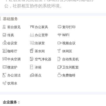
元/月/间
7人间
7000
公，社群相互协作的系统环境。
面积
剩余 6间
40㎡
基础服务
前台接见
办公家具
复印打印
元/月/间
8人间
8000
传真
办公宽带
WIFI
会议室
洽谈室
视频会议
面积
剩余 4间
45㎡
咖啡厅
茶水间
休闲区
中央空调
空气净化器
自动售卖机
元/月/间
9人间
9000
微波炉
冰箱
卫生间配套
办公清洁
茶点
免费咖啡
面积
剩余 3间
50㎡
饮用水
元/月/间
10人间
10000
企业服务：