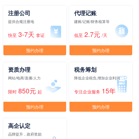
面积
剩余 2间
55㎡
注册公司
代理记账
提供合规注册地
建账/记账/财务核算等
元/月/间
12人间
12000
3-7天
2.7元
快至
拿证
低至
/天
面积
剩余 4间
60㎡
预约办理
预约办理
元/月/间
资质办理
税务筹划
15人间
15000
网站/电商/直播/人力
降低企业税负,增加企业利润
面积
剩余 5间
65㎡
850元
15年
限时
起
专注企业服务
预约办理
预约办理
元/月/间
20人间
20000
面积
剩余 3间
70㎡
高企认定
品牌提升，政府奖励