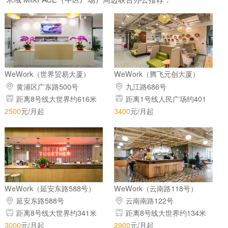
WeWork（世界贸易大厦）
WeWork（腾飞元创大厦）
黄浦区广东路500号
九江路686号
距离8号线大世界约616米
距离1号线人民广场约401
米
2500
元/月起
3400
元/月起
WeWork（延安东路588号）
WeWork（云南路118号）
延安东路588号
云南南路122号
距离8号线大世界约341米
距离8号线大世界约134米
3000
元/月起
2900
元/月起