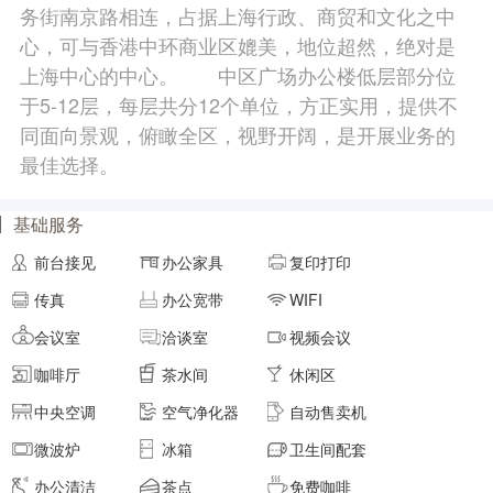
务街南京路相连，占据上海行政、商贸和文化之中
面积
剩余 5间
40㎡
心，可与香港中环商业区媲美，地位超然，绝对是
上海中心的中心。 中区广场办公楼低层部分位
于5-12层，每层共分12个单位，方正实用，提供不
元/月/间
8人间
12800
同面向景观，俯瞰全区，视野开阔，是开展业务的
最佳选择。
面积
剩余 4间
45㎡
基础服务
元/月/间
前台接见
办公家具
复印打印
9人间
14400
传真
办公宽带
WIFI
面积
剩余 3间
50㎡
会议室
洽谈室
视频会议
咖啡厅
茶水间
休闲区
元/月/间
10人间
16000
中央空调
空气净化器
自动售卖机
微波炉
冰箱
卫生间配套
面积
剩余 2间
55㎡
办公清洁
茶点
免费咖啡