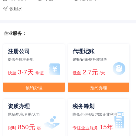
饮用水
元/月/间
15人间
24000
面积
剩余 1间
60㎡
企业服务：
注册公司
代理记账
元/月/间
20人间
32000
提供合规注册地
建账/记账/财务核算等
3-7天
2.7元
面积
剩余 1间
65㎡
快至
拿证
低至
/天
预约办理
预约办理
元/月/间
25人间
40000
资质办理
税务筹划
面积
剩余 3间
70㎡
网站/电商/直播/人力
降低企业税负,增加企业利润
850元
15年
限时
起
专注企业服务