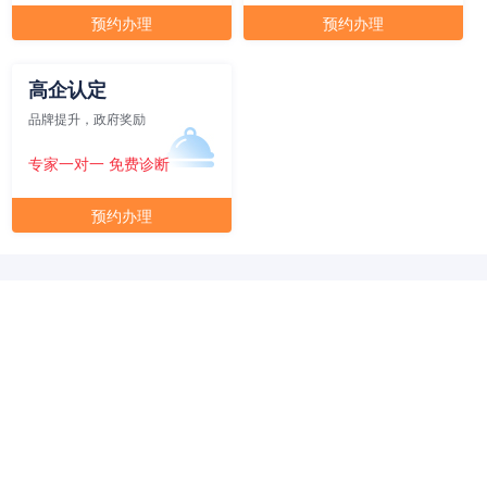
元/月/间
30人间
48000
预约办理
预约办理
面积
剩余 2间
75㎡
高企认定
品牌提升，政府奖励
元/月/间
40人间
64000
专家一对一 免费诊断
面积
剩余 1间
80㎡
预约办理