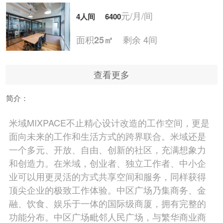
元/月/间
4人间
6400
面积
剩余 4间
25㎡
查看更多
元/月/间
5人间
8000
简介：
面积
剩余 8间
30㎡
米域MIXPACE不止精心设计改造的工作空间，更是
面向未来的工作和生活方式的跨界联合。米域还是
元/月/间
6人间
9600
一个多元、开放、自由、创新的社区，充满想象力
和创造力。在米域，创业者、独立工作者、中小企
面积
剩余 6间
35㎡
业可以用更灵活的方式共享空间和服务，同样获得
顶尖企业的极致工作体验。中区广场乃集商务、金
融、饮食、娱乐于一体的国际级商厦，拥有完整的
元/月/间
7人间
11200
功能分布。中区广场毗邻人民广场，与繁华商业商