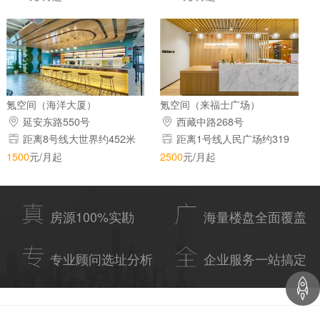
氪空间（海洋大厦）
氪空间（来福士广场）
延安东路550号
西藏中路268号
距离8号线大世界约452米
距离1号线人民广场约319
米
1500
元/月起
2500
元/月起
房源100%实勘
海量楼盘全面覆盖
专业顾问选址分析
企业服务一站搞定