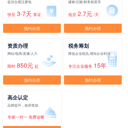
提供合规注册地
建账/记账/财务核算等
3-7天
2.7元
快至
拿证
低至
/天
元/月/间
15人间
18000
预约办理
预约办理
面积
剩余 3间
65㎡
资质办理
税务筹划
元/月/间
20人间
24000
网站/电商/直播/人力
降低企业税负,增加企业利润
850元
15年
限时
起
专注企业服务
面积
剩余 3间
70㎡
预约办理
预约办理
元/月/间
25人间
30000
高企认定
面积
剩余 2间
75㎡
品牌提升，政府奖励
专家一对一 免费诊断