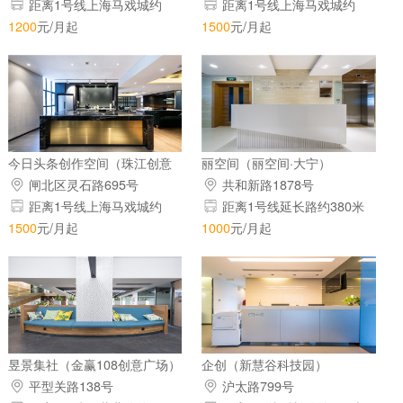
距离1号线上海马戏城约
距离1号线上海马戏城约
506米
868米
1200
元/月起
1500
元/月起
今日头条创作空间（珠江创意
丽空间（丽空间·大宁）
中心）
闸北区灵石路695号
共和新路1878号
距离1号线上海马戏城约
距离1号线延长路约380米
506米
1500
元/月起
1000
元/月起
昱景集社（金赢108创意广场）
企创（新慧谷科技园）
平型关路138号
沪太路799号