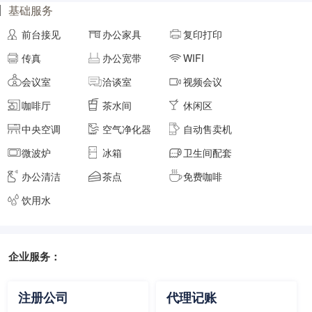
基础服务
面积
剩余 8间
40㎡
前台接见
办公家具
复印打印
传真
办公宽带
WIFI
元/月/间
8人间
9600
会议室
洽谈室
视频会议
咖啡厅
茶水间
休闲区
面积
剩余 5间
50㎡
中央空调
空气净化器
自动售卖机
微波炉
冰箱
卫生间配套
元/月/间
9人间
10800
办公清洁
茶点
免费咖啡
面积
剩余 5间
55㎡
饮用水
企业服务：
元/月/间
10人间
12000
面积
剩余 4间
60㎡
注册公司
代理记账