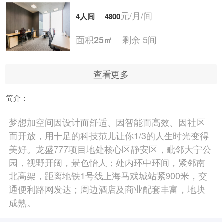
元/月/间
4人间
4800
面积
剩余 5间
25㎡
查看更多
元/月/间
5人间
6000
简介：
面积
剩余 6间
30㎡
梦想加空间因设计而舒适、因智能而高效、因社区
而开放，用十足的科技范儿让你1/3的人生时光变得
元/月/间
6人间
7200
美好。龙盛777项目地处核心区静安区，毗邻大宁公
园，视野开阔，景色怡人；处内环中环间，紧邻南
面积
剩余 7间
35㎡
北高架，距离地铁1号线上海马戏城站紧900米，交
通便利路网发达；周边酒店及商业配套丰富，地块
成熟。
元/月/间
7人间
8400