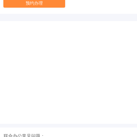
元/月/间
30人间
36000
预约办理
面积
剩余 1间
80㎡
联合办公常见问题：