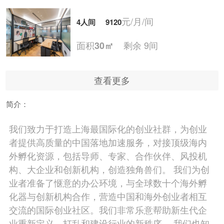
元/月/间
4人间
9120
面积
剩余 9间
30㎡
查看更多
元/月/间
5人间
11400
简介：
面积
剩余 7间
35㎡
我们致力于打造上海最国际化的创业社群，为创业
者提供高质量的中国落地加速服务，对接顶级海内
元/月/间
6人间
13680
外孵化资源，包括导师、专家、合作伙伴、风投机
构、大企业和创新机构，创造独角兽们。 我们为创
面积
剩余 5间
40㎡
业者准备了惬意的办公环境，与全球数十个海外孵
化器与创新机构合作，营造中国和海外创业者相互
交流的国际创业社区。我们非常乐意帮助新生代企
元/月/间
7人间
15960
业重新定义、打乱和建设行业的新秩序。 我们也知