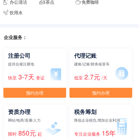
办公清洁
茶点
免费咖啡
饮用水
元/月/间
15人间
34200
面积
剩余 2间
65㎡
企业服务：
注册公司
代理记账
元/月/间
20人间
45600
提供合规注册地
建账/记账/财务核算等
3-7天
2.7元
面积
剩余 1间
70㎡
快至
拿证
低至
/天
预约办理
预约办理
元/月/间
25人间
57000
资质办理
税务筹划
面积
剩余 1间
75㎡
网站/电商/直播/人力
降低企业税负,增加企业利润
850元
15年
限时
起
专注企业服务