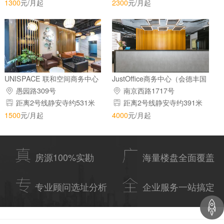
1300
元/月起
2300
元/月起
UNISPACE 联和空间商务中心
JustOffice商务中心（会德丰国
(越界·紫安大厦)
际广场）
愚园路309号
南京西路1717号
距离2号线静安寺约531米
距离2号线静安寺约391米
1500
元/月起
4000
元/月起
房源100%实勘
海量楼盘全面覆盖
专业顾问选址分析
企业服务一站搞定