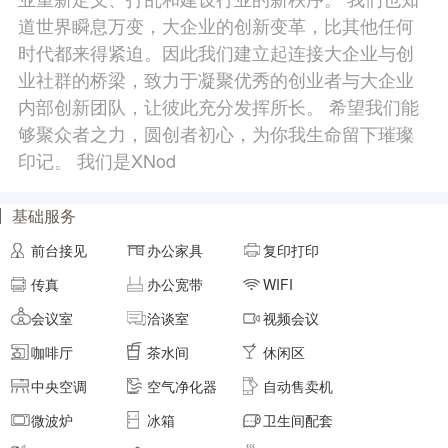
道世界瞬息万变，大企业的创新变革，比其他任何
面积
剩余 4间
45㎡
时代都来得紧迫。因此我们建立起连接大企业与创
业社群的桥梁，致力于凝聚优秀的创业者与大企业
内部创新团队，让彼此充分发挥所长。 希望我们能
元/月/间
8人间
18240
够聚众者之力，圆创者初心，为你我生命留下璀璨
印记。 我们是XNod
面积
剩余 3间
50㎡
基础服务
元/月/间
前台接见
办公家具
复印打印
9人间
20520
传真
办公宽带
WIFI
面积
剩余 2间
55㎡
会议室
洽谈室
视频会议
咖啡厅
茶水间
休闲区
元/月/间
10人间
22800
中央空调
空气净化器
自动售卖机
微波炉
冰箱
卫生间配套
面积
剩余 1间
60㎡