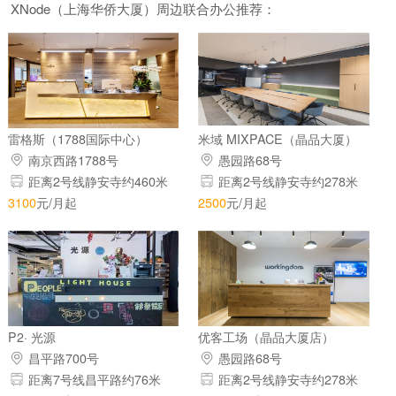
XNode（上海华侨大厦）周边联合办公推荐：
雷格斯（1788国际中心）
米域 MIXPACE（晶品大厦）
南京西路1788号
愚园路68号
距离2号线静安寺约460米
距离2号线静安寺约278米
3100
元/月起
2500
元/月起
P2· 光源
优客工场（晶品大厦店）
昌平路700号
愚园路68号
距离7号线昌平路约76米
距离2号线静安寺约278米