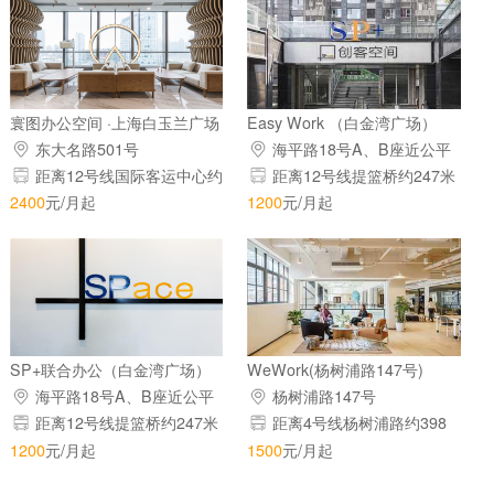
寰图办公空间 ·上海白玉兰广场
Easy Work （白金湾广场）
东大名路501号
海平路18号A、B座近公平
路
距离12号线国际客运中心约
距离12号线提篮桥约247米
218米
2400
元/月起
1200
元/月起
SP+联合办公（白金湾广场）
WeWork(杨树浦路147号)
海平路18号A、B座近公平
杨树浦路147号
路
距离12号线提篮桥约247米
距离4号线杨树浦路约398
米
1200
元/月起
1500
元/月起