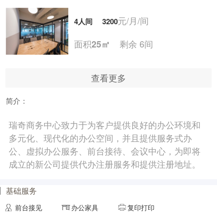
元/月/间
4人间
3200
面积
剩余 6间
25㎡
查看更多
元/月/间
5人间
4000
简介：
面积
剩余 5间
30㎡
瑞奇商务中心致力于为客户提供良好的办公环境和
多元化、现代化的办公空间，并且提供服务式办
元/月/间
6人间
4800
公、虚拟办公服务、前台接待、会议中心，为即将
成立的新公司提供代办注册服务和提供注册地址。
面积
剩余 3间
35㎡
基础服务
前台接见
办公家具
复印打印
元/月/间
7人间
5600