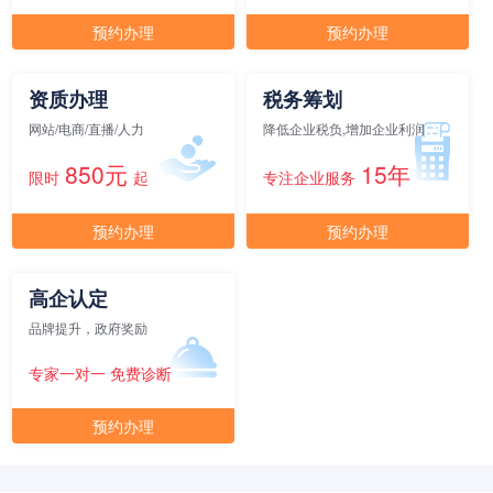
预约办理
预约办理
元/月/间
15人间
12000
资质办理
税务筹划
面积
剩余 1间
60㎡
网站/电商/直播/人力
降低企业税负,增加企业利润
850元
15年
限时
起
专注企业服务
元/月/间
20人间
16000
预约办理
预约办理
面积
剩余 1间
65㎡
高企认定
品牌提升，政府奖励
元/月/间
25人间
20000
专家一对一 免费诊断
面积
剩余 2间
70㎡
预约办理