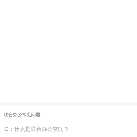
元/月/间
30人间
24000
面积
剩余 1间
80㎡
联合办公常见问题：
Q：什么是联合办公空间？