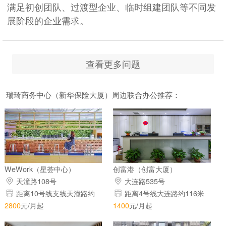
满足初创团队、过渡型企业、临时组建团队等不同发
展阶段的企业需求。
查看更多问题
瑞琦商务中心（新华保险大厦）周边联合办公推荐：
WeWork（星荟中心）
创富港（创富大厦）
天潼路108号
大连路535号
距离10号线支线天潼路约
距离4号线大连路约116米
385米
2800
元/月起
1400
元/月起