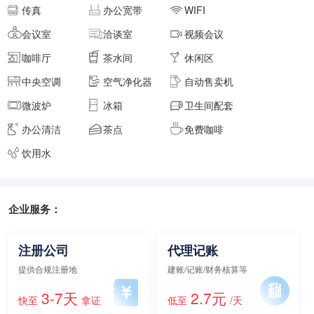
传真
办公宽带
WIFI
面积
剩余 4间
40㎡
会议室
洽谈室
视频会议
咖啡厅
茶水间
休闲区
中央空调
空气净化器
自动售卖机
元/月/间
8人间
6500
微波炉
冰箱
卫生间配套
面积
剩余 2间
45㎡
办公清洁
茶点
免费咖啡
饮用水
元/月/间
9人间
7200
面积
剩余 1间
企业服务：
50㎡
注册公司
代理记账
元/月/间
10人间
8000
提供合规注册地
建账/记账/财务核算等
3-7天
2.7元
面积
剩余 2间
快至
拿证
低至
/天
55㎡