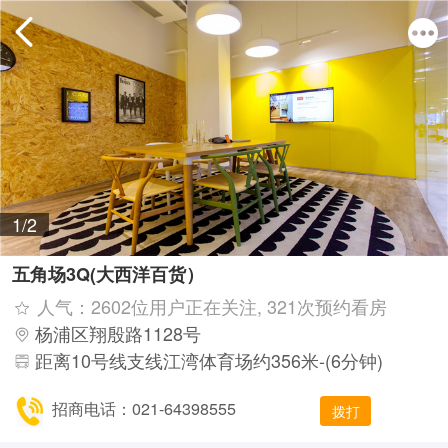
1/2
五角场3Q(大西洋百货）
人气：2602位用户正在关注, 321次预约看房
杨浦区翔殷路1128号
距离10号线支线江湾体育场约356米-(6分钟)
招商电话：021-64398555
拨打