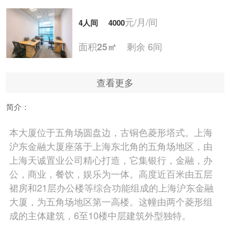
元/月/间
4人间
4000
面积
剩余 6间
25㎡
查看更多
元/月/间
5人间
5000
简介：
面积
剩余 5间
30㎡
本大厦位于五角场圆盘边，古铜色菱形塔式。上海
沪东金融大厦座落于上海东北角的五角场地区，由
元/月/间
6人间
6000
上海天诚置业公司精心打造，它集银行，金融，办
公，商业，餐饮，娱乐为一体。高度近百米由五层
面积
剩余 4间
35㎡
裙房和21层办公楼等综合功能组成的上海沪东金融
大厦，为五角场地区第一高楼。这幢由两个菱形组
成的主体建筑，6至10楼中层建筑外型独特。
元/月/间
7人间
7000