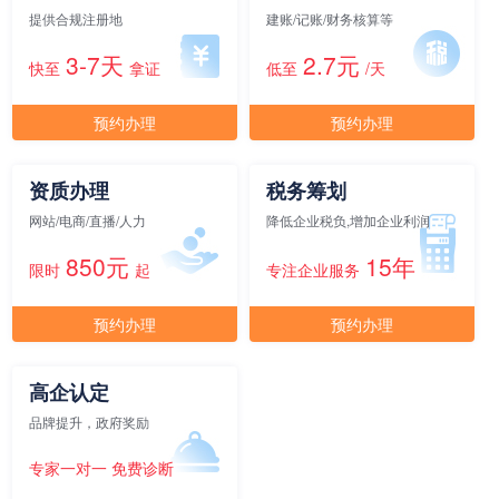
提供合规注册地
建账/记账/财务核算等
3-7天
2.7元
快至
拿证
低至
/天
元/月/间
15人间
15000
预约办理
预约办理
面积
剩余 4间
60㎡
资质办理
税务筹划
元/月/间
20人间
20000
网站/电商/直播/人力
降低企业税负,增加企业利润
850元
15年
限时
起
专注企业服务
面积
剩余 3间
65㎡
预约办理
预约办理
元/月/间
25人间
25000
高企认定
面积
剩余 1间
70㎡
品牌提升，政府奖励
专家一对一 免费诊断