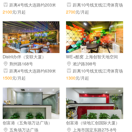
距离4号线大连路约203米
距离10号线支线江湾体育场
约132米
2100
元/月起
2700
元/月起
Distrii办伴（安联大厦）
WE+酷窝 上海创智天地空间
荆州路168号
淞沪路398号
距离4号线大连路约639米
距离10号线支线江湾体育场
约454米
1500
元/月起
1300
元/月起
创富港（五角场万达广场）
创富港（绿地汇创国际大厦）
五角场万达广场
上海市国定东路275-8号