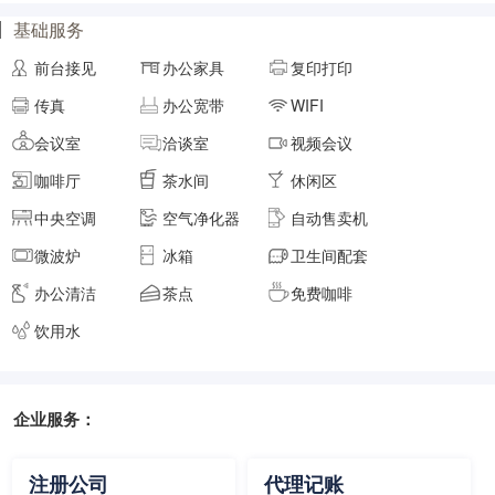
基础服务
面积
剩余 6间
40㎡
前台接见
办公家具
复印打印
传真
办公宽带
WIFI
元/月/间
8人间
8000
会议室
洽谈室
视频会议
咖啡厅
茶水间
休闲区
面积
剩余 5间
45㎡
中央空调
空气净化器
自动售卖机
微波炉
冰箱
卫生间配套
元/月/间
9人间
9000
办公清洁
茶点
免费咖啡
面积
剩余 5间
50㎡
饮用水
企业服务：
元/月/间
10人间
10000
面积
剩余 4间
55㎡
注册公司
代理记账