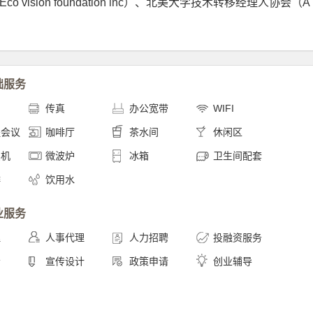
Eco vision foundation inc）、北美大学技术转移经理人协会（A
础服务
印
传真
办公宽带
WIFI
程会议
咖啡厅
茶水间
休闲区
卖机
微波炉
冰箱
卫生间配套
啡
饮用水
业服务
理
人事代理
人力招聘
投融资服务
会
宣传设计
政策申请
创业辅导