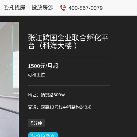
委托找房
投放房源
400-867-0079
张江跨国企业联合孵化平
台（科海大楼 ）
1500元/月起
可租工位
地址：纳贤路800号
交通：距离13号线中科路约243米
5分钟
预约参观