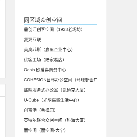
同区域众创空间
鼎创汇创客空间（1933老场坊）
复翼互联
美奥菲斯（嘉里企业中心）
优客工场（陆家嘴店）
Oasis 欧爱喜商务中心
COHESION目林办公空间（环球都会广场）
熙照服务式办公室（凯迪克大厦）
U-Cube（光明嘉域生活中心）
创富港（香樟园）
英特尔联合众创空间（科海大厦）
丽空间（丽空间·大宁）