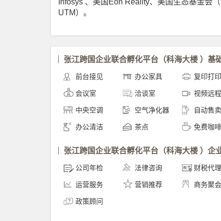
Infosys 、美国Eon Reality、美国生态基金会（
UTM）。
张江跨国企业联合孵化平台（科海大楼 ）基
前台接见
办公家具
复印打
会议室
洽谈室
视频远
中央空调
空气净化器
自动售
办公清洁
茶点
免费咖
张江跨国企业联合孵化平台（科海大楼 ）企
公司年检
法律咨询
财税代
运营服务
营销推荐
商务聚
政策顾问