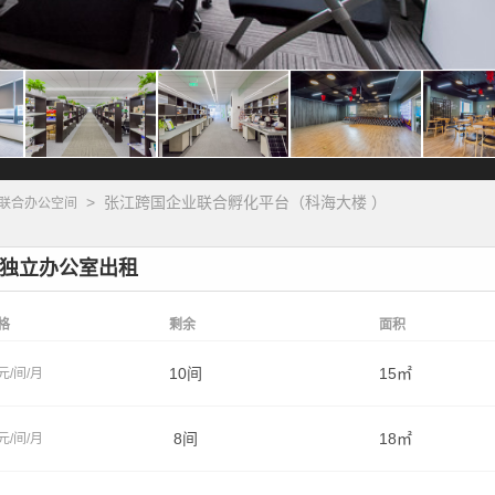
>
张江跨国企业联合孵化平台（科海大楼 ）
联合办公空间
）独立办公室出租
格
剩余
面积
10间
15㎡
元/间/月
8间
18㎡
元/间/月