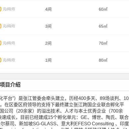
0
4间
60㎡
元/间/月
0
3间
65㎡
元/间/月
0
2间
70㎡
元/间/月
0
1间
80㎡
元/间/月
）项目介绍
平台”）是张江管委会牵头建立，历经400多天、89场谈判、10
等，在区委区府领导的支持下最终建立张江跨国企业联合孵化平
跨国公司（20余家）的溢出技术、人才与本土优秀企业（700余
速成长，目前已经建成15个孵化单元：GE、博世、陶氏、联合
蔡司、新加坡SG-GLASS、意大利EFESO Co
nsulting 、印度