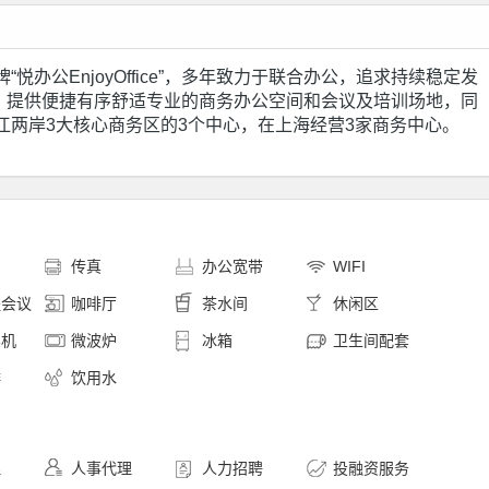
悦办公EnjoyOffice”，多年致力于联合办公，追求持续稳定发
，提供便捷有序舒适专业的商务办公空间和会议及培训场地，同
江两岸3大核心商务区的3个中心，在上海经营3家商务中心。
印
传真
办公宽带
WIFI
程会议
咖啡厅
茶水间
休闲区
卖机
微波炉
冰箱
卫生间配套
啡
饮用水
理
人事代理
人力招聘
投融资服务