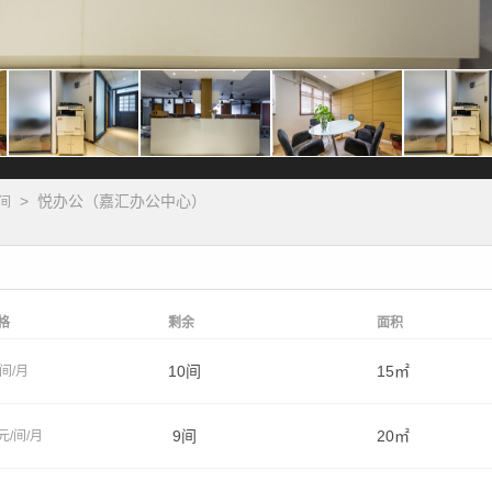
>
悦办公（嘉汇办公中心）
间
格
剩余
面积
10间
15㎡
/间/月
9间
20㎡
元/间/月