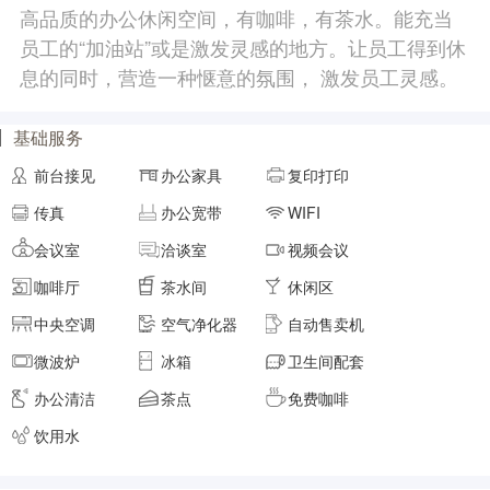
高品质的办公休闲空间，有咖啡，有茶水。能充当
员工的“加油站”或是激发灵感的地方。让员工得到休
息的同时，营造一种惬意的氛围， 激发员工灵感。
基础服务
前台接见
办公家具
复印打印
传真
办公宽带
WIFI
会议室
洽谈室
视频会议
咖啡厅
茶水间
休闲区
中央空调
空气净化器
自动售卖机
微波炉
冰箱
卫生间配套
办公清洁
茶点
免费咖啡
饮用水