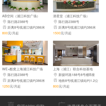
AB空间（浦江科技广场）
潜星堂（浦江科技广场）
陈行路2388号
陈行路2388号
距离8号线浦江镇约386米
距离8号线浦江镇约386米
800
元/月起
1500
元/月起
WE+酷窝上海浦江科技广场
上海（浦江）联合科创基地
陈行路2388号
新骏环路188号8号楼B座
距离8号线浦江镇约386米
地铁8号线浦江镇站约1.2公
里
1250
元/月起
800
元/月起
房源100%实勘
海量楼盘全面覆盖