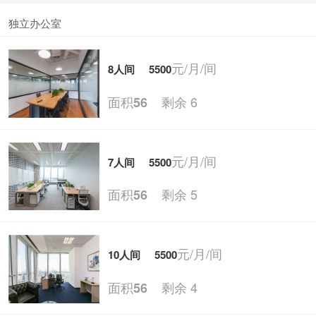
独立办公室
元/月/间
8人间
5500
面积
剩余 6
56
元/月/间
7人间
5500
面积
剩余 5
56
元/月/间
10人间
5500
面积
剩余 4
56