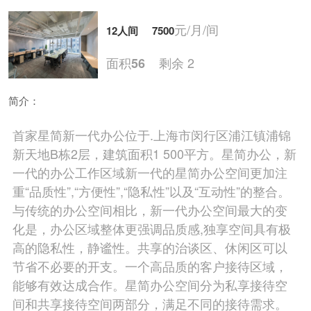
元/月/间
12人间
7500
面积
剩余 2
56
简介：
元/月/间
20人间
11000
首家星简新一代办公位于.上海市闵行区浦江镇浦锦
新天地B栋2层，建筑面积1 500平方。星简办公，新
面积
剩余 8
112
一代的办公工作区域新一代的星简办公空间更加注
重“品质性”,“方便性”,“隐私性”以及“互动性”的整合。
与传统的办公空间相比，新一代办公空间最大的变
元/月/间
15人间
8250
化是，办公区域整体更强调品质感,独享空间具有极
面积
剩余 4
168
高的隐私性，静谧性。共享的治谈区、休闲区可以
节省不必要的开支。一个高品质的客户接待区域，
能够有效达成合作。星简办公空间分为私享接待空
间和共享接待空间两部分，满足不同的接待需求。