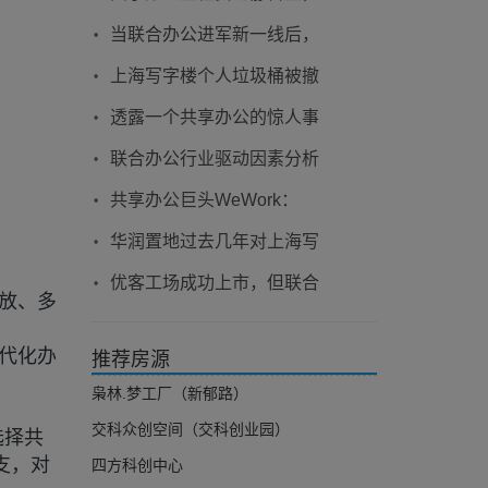
作
加满动力爱上创业
当联合办公进军新一线后，
优客工场为何备受企业青
上海写字楼个人垃圾桶被撤
睐？
走，静安商圈4家单位被责
透露一个共享办公的惊人事
令整改
实：空置率70%-90%
联合办公行业驱动因素分析
市场刚需推动行业快速扩张
共享办公巨头WeWork：
2021年Q4营收7.18亿美
华润置地过去几年对上海写
元，环比增9%
字楼商办业务认识的更迭
优客工场成功上市，但联合
放、多
办公的“雷区”还没有排完
现代化办
推荐房源
枭林.梦工厂（新郁路）
交科众创空间（交科创业园）
选择共
支，对
四方科创中心