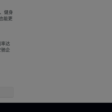
、健身
，也能更
租率达
安驰企