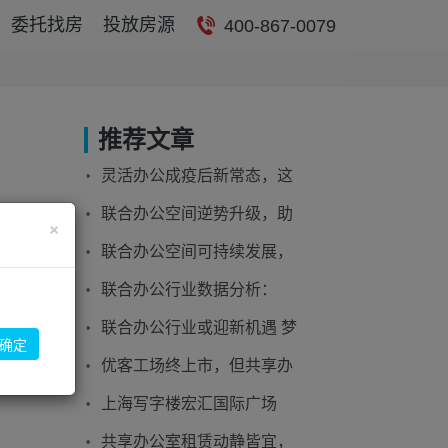
委托找房
投放房源
400-867-0079
推荐文章
灵活办公成疫后新常态，这
家联合办公品牌尝试探索更
联合办公空间逆势升级，助
×
多酒店合作
源整合和
力创业发展
联合办公空间可持续发展，
进行有
背后的逻辑是什么？
联合办公行业数据分析：
2020年全球联合办公空间数
联合办公行业或迎新机遇 梦
确定
量为26300个
想加灵活办公打响第一枪
优客工场终上市，但共享办
公走不出死人坑！
上海写字楼宏汇国际广场
2014年7月启动垃圾分类工
共享办公室租赁动静皆宜，