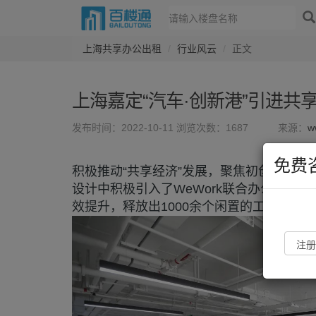
上海共享办公出租
行业风云
正文
上海嘉定“汽车·创新港”引进共
发布时间：2022-10-11
浏览次数：1687
来源：
w
免费
积极推动“共享经济”发展，聚焦初创团队的“
设计中积极引入了WeWork联合办公的概
效提升，释放出1000余个闲置的工位空间。