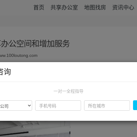
首页
共享办公室
地图找房
资讯中心
享办公空间和增加服务
ww.100loutong.com
咨询
私域”办公向“公域”转化，“汽车·创新港”在物理空间的资
念，通过空间优化和共享策略实施，将传统办公室的使用率
一对一全程指导