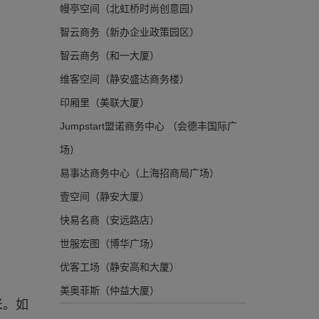
幔亭空间（北虹桥时尚创意园）
智云商务（新办企业政策园区）
智云商务（和一大厦）
维客空间（静安盛达商务楼）
印厢里（美联大厦）
Jumpstart盟诺商务中心 （会德丰国际广
场）
易事达商务中心（上海招商局广场）
壹空间（静安大厦）
快易名商（安远路店）
世服宏图（博华广场）
优客工场（静安高和大厦）
美奥菲斯（仲益大厦）
米。如