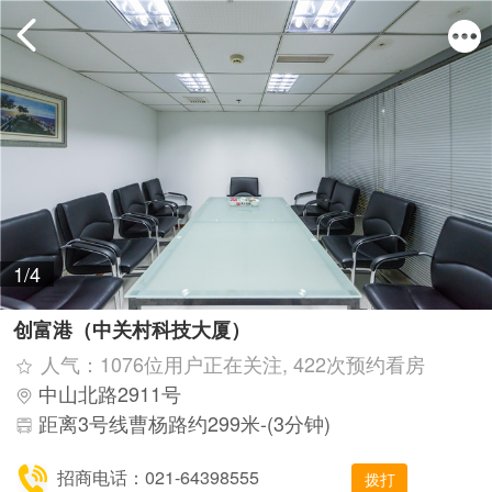
1/4
创富港（中关村科技大厦）
人气：1076位用户正在关注, 422次预约看房
中山北路2911号
距离3号线曹杨路约299米-(3分钟)
招商电话：021-64398555
拨打