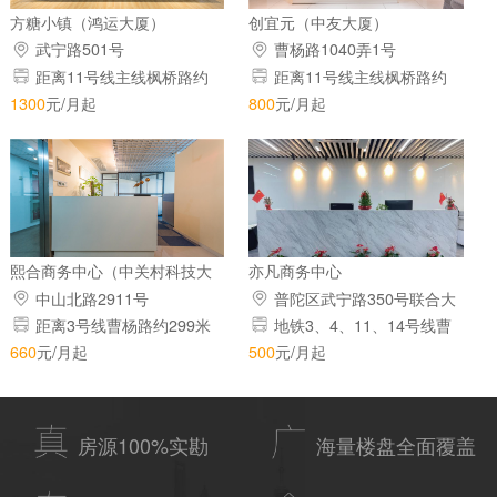
方糖小镇（鸿运大厦）
创宜元（中友大厦）
武宁路501号
曹杨路1040弄1号
距离11号线主线枫桥路约
距离11号线主线枫桥路约
498米
397米
1300
元/月起
800
元/月起
熙合商务中心（中关村科技大
亦凡商务中心
厦）
中山北路2911号
普陀区武宁路350号联合大
厦24楼
距离3号线曹杨路约299米
地铁3、4、11、14号线曹
杨路站
660
元/月起
500
元/月起
房源100%实勘
海量楼盘全面覆盖