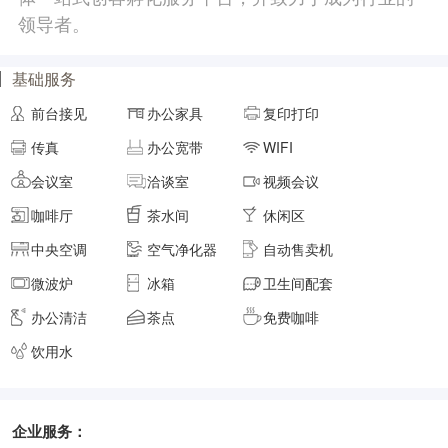
元/月/间
7人间
7770
领导者。
面积
剩余 3间
45㎡
基础服务
前台接见
办公家具
复印打印
元/月/间
8人间
8880
传真
办公宽带
WIFI
会议室
洽谈室
视频会议
面积
剩余 4间
50㎡
咖啡厅
茶水间
休闲区
中央空调
空气净化器
自动售卖机
元/月/间
9人间
9990
微波炉
冰箱
卫生间配套
办公清洁
茶点
免费咖啡
面积
剩余 6间
55㎡
饮用水
元/月/间
10人间
11100
企业服务：