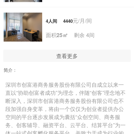
元/月/间
4人间
4440
面积
剩余 4间
25㎡
查看更多
元/月/间
5人间
5550
简介：
面积
剩余 4间
30㎡
深圳市创富港商务服务股份有限公司自成立以来一
直以“协助创富者成功”为理念，伴随“创客”理念地不
元/月/间
6人间
6660
断深入，深圳市创富港商务服务股份有限公司也不
段加强自身变革，将由一个仅仅为创业者提供办公
面积
剩余 5间
40㎡
空间的平台逐步发展成为囊括“众创空间、商务服
务、创客辅导、融资平台、云平台、结算平台”为一
体一站式创客孵化服务平台，并致力于成为行业的