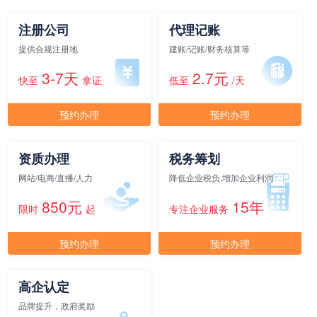
面积
剩余 5间
60㎡
注册公司
代理记账
提供合规注册地
建账/记账/财务核算等
元/月/间
15人间
16650
3-7天
2.7元
快至
拿证
低至
/天
面积
剩余 4间
65㎡
预约办理
预约办理
元/月/间
资质办理
税务筹划
20人间
22200
网站/电商/直播/人力
降低企业税负,增加企业利润
面积
剩余 3间
70㎡
850元
15年
限时
起
专注企业服务
预约办理
预约办理
元/月/间
30人间
33300
面积
剩余 2间
80㎡
高企认定
品牌提升，政府奖励