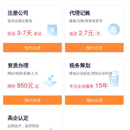
注册公司
代理记账
元/月/间
15人间
28500
提供合规注册地
建账/记账/财务核算等
3-7天
2.7元
面积
剩余 6间
60㎡
快至
拿证
低至
/天
预约办理
预约办理
元/月/间
20人间
38000
资质办理
税务筹划
面积
剩余 1间
65㎡
网站/电商/直播/人力
降低企业税负,增加企业利润
850元
15年
限时
起
专注企业服务
元/月/间
25人间
47500
预约办理
预约办理
面积
剩余 2间
70㎡
高企认定
品牌提升，政府奖励