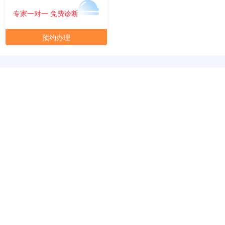
元/月/间
30人间
57000
专家一对一 免费诊断
面积
剩余 2间
80㎡
预约办理
元/月/间
40人间
76000
面积
剩余 1间
90㎡