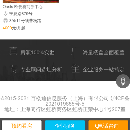
Oasis 欧爱喜商务中心
宁夏路679号
3/4/11号线曹杨路
4000
元/月起
房源100%实勘
海量楼盘全面覆盖
专业顾问选址分析
企业服务一站搞定
©2015-2021 百楼通信息服务（上海）有限公司 沪ICP备
2021019885号-5
地址：上海闵行区虹桥商务区虹桥正荣中心1号207室
预约看房
企业服务
电话咨询