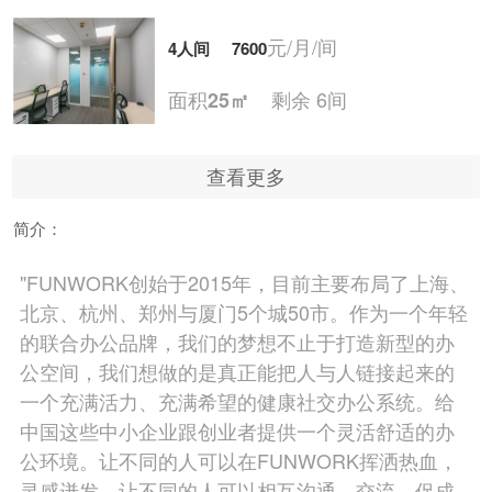
元/月/间
4人间
7600
面积
剩余 6间
25㎡
查看更多
元/月/间
5人间
9500
简介：
面积
剩余 5间
30㎡
"FUNWORK创始于2015年，目前主要布局了上海、
北京、杭州、郑州与厦门5个城50市。作为一个年轻
元/月/间
6人间
11400
的联合办公品牌，我们的梦想不止于打造新型的办
公空间，我们想做的是真正能把人与人链接起来的
面积
剩余 4间
35㎡
一个充满活力、充满希望的健康社交办公系统。给
中国这些中小企业跟创业者提供一个灵活舒适的办
公环境。让不同的人可以在FUNWORK挥洒热血，
元/月/间
7人间
13330
灵感迸发。让不同的人可以相互沟通，交流，促成