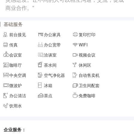
商业合作。"
面积
剩余 5间
40㎡
基础服务
前台接见
办公家具
复印打印
元/月/间
8人间
15200
传真
办公宽带
WIFI
面积
剩余 4间
45㎡
会议室
洽谈室
视频会议
咖啡厅
茶水间
休闲区
元/月/间
中央空调
空气净化器
自动售卖机
9人间
17100
微波炉
冰箱
卫生间配套
面积
剩余 3间
50㎡
办公清洁
茶点
免费咖啡
饮用水
元/月/间
10人间
19000
面积
剩余 9间
55㎡
企业服务：