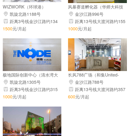
WIZWORK（环球港）
风暴赛道孵化器（华师大科技
园）
凯旋北路1188号
金沙江路996号
距离3号线金沙江路约134
距离13号线大渡河路约155
米
米
1500
元/月起
1000
元/月起
极地国际创新中心（清水湾大
长风788广场（和集United-
厦）
office）
凯旋北路1305号
金沙江路788号
距离3号线金沙江路约315
距离13号线大渡河路约357
米
米
1000
元/月起
600
元/月起